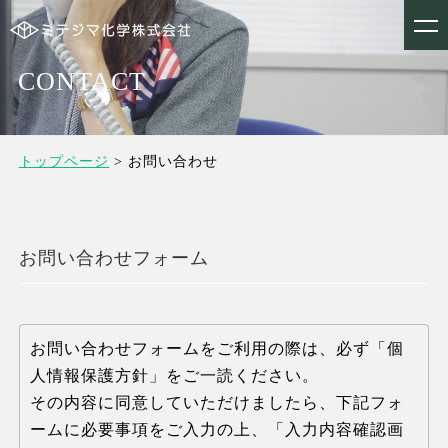
t
o
g
g
CONTACT
l
e
n
a
v
i
トップページ
>
お問い合わせ
g
a
t
i
o
n
お問い合わせフォーム
お問い合わせフォームをご利用の際は、必ず「個
人情報保護方針」をご一読ください。
その内容に同意していただけましたら、下記フォ
ームに必要事項をご入力の上、「入力内容確認画